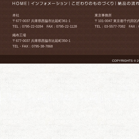
本社
東京事務所
〒677-0037 兵庫県西脇市比延町361-1
〒101-0047 東京都千代田区
TEL：0795-22-0284 FAX：0795-22-1128
TEL：03-5577-7082 FAX：0
織布工場
〒677-0037 兵庫県西脇市比延町350-1
TEL・FAX：0795-38-7868
COPYRIGHTS © 2026